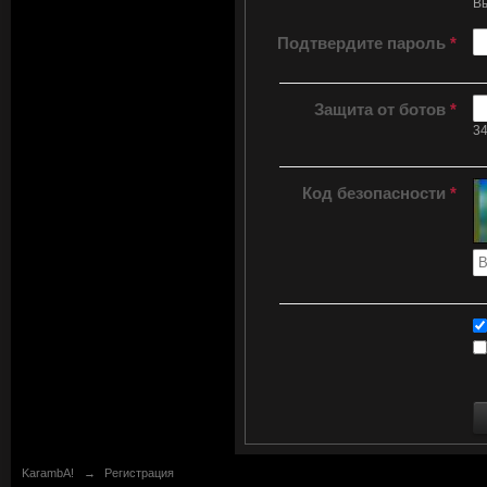
Вы
Подтвердите пароль
*
Защита от ботов
*
34
Код безопасности
*
KarambA!
→
Регистрация