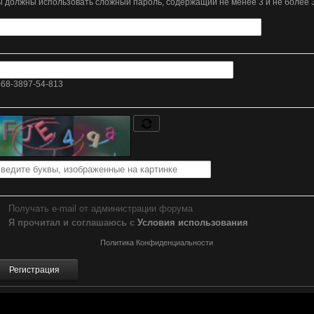
 должны использовать сложный пароль, содержащий не менее 3 и не более 
68-3897-54-813
Получать e-mail от администрации форума
Я прочитал и соглашаюсь с
Условия использования
Политика Конфиденциальности