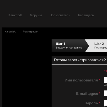
KarambA!
Форумы
Пользователи
Календарь
KarambA!
→
Регистрация
Шаг 1
Шаг 2
Ваша учетная запись
Подтверж
Готовы зарегистрироваться?
* 
Имя пользователя
*
От
E-mail адрес
*
Пароль
*